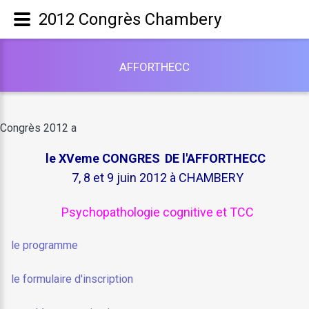
2012 Congrès Chambery
A
F
F
O
R
T
H
E
C
C
Congrès 2012 a
le XVeme CONGRES
DE l'AFFORTHECC
7, 8 et 9 juin 2012 à CHAMBERY
Psychopathologie
cognitive et TCC
le programme
le formulaire
d'inscription