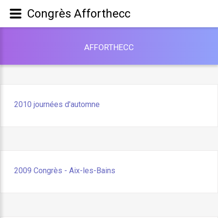
Congrès Afforthecc
A
F
F
O
R
T
H
E
C
C
2010 journées d'automne
2009 Congrès - Aix-les-Bains