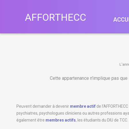
A
F
F
O
R
T
H
E
C
C
ACCU
L'ann
Cette appartenance n'implique pas que
Peuvent demander à devenir
membre actif
de l’AFFORTHECC : 
psychiatres, psychologues cliniciens ou autres professions ay
également être
membres actifs
, les étudiants du DIU de TCC.