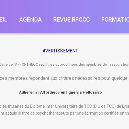
EIL
AGENDA
REVUE RFCCC
FORMATI
Titre De Psychot
AVERTISSEMENT
TCC
uaire de l'AFFORTHECC réunit les coordonnées des membres de l'association
Supervisions/ Int
2014 Journé
Congrès Afforthe
 ces membres répondent aux critères nécessaires pour quelque e
2013 Journé
Adhérer à l'Afforthecc en ligne via Helloasso
2012 Congrè
2011 Journé
les titulaires du Diplôme Inter Universitaire de TCC (DIU de TCC) de L
ant acquis le titre de psychothérapeute par une formation certifiée en
2010 Journé
2009 - Aix-L