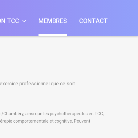
ON TCC
MEMBRES
CONTACT
hérapeute En
.
ervisions
es D'automne
cc
xercice professionnel que ce soit.
es D'automne
s Chambery
es D'automne
yon/Chambéry, ainsi que les psychothérapeutes en TCC,
 thérapie comportementale et cognitive. Peuvent
es D'automne
es-Bains