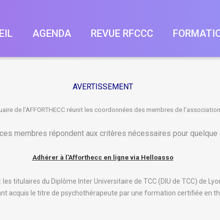
EIL
AGENDA
REVUE RFCCC
FORMATI
Titre De Psychot
AVERTISSEMENT
TCC
uaire de l'AFFORTHECC réunit les coordonnées des membres de l'association
Supervisions/ Int
2014 Journé
Congrès Afforthe
 ces membres répondent aux critères nécessaires pour quelque e
2013 Journé
Adhérer à l'Afforthecc en ligne via Helloasso
2012 Congrè
2011 Journé
les titulaires du Diplôme Inter Universitaire de TCC (DIU de TCC) de L
ant acquis le titre de psychothérapeute par une formation certifiée en
2010 Journé
2009 - Aix-L