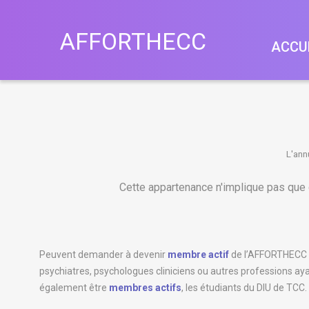
A
F
F
O
R
T
H
E
C
C
ACCU
L'ann
Cette appartenance n'implique pas que
Peuvent demander à devenir
membre actif
de l’AFFORTHECC : 
psychiatres, psychologues cliniciens ou autres professions ay
également être
membres actifs
, les étudiants du DIU de TCC.