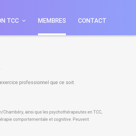
ON TCC
MEMBRES
CONTACT
hérapeute En
.
ervisions
es D'automne
cc
xercice professionnel que ce soit.
es D'automne
s Chambery
es D'automne
yon/Chambéry, ainsi que les psychothérapeutes en TCC,
 thérapie comportementale et cognitive. Peuvent
es D'automne
es-Bains