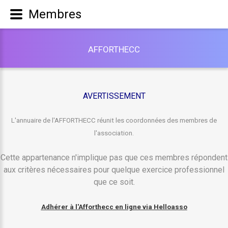
Membres
A
F
F
O
R
T
H
E
C
C
AVERTISSEMENT
L'annuaire de l'AFFORTHECC réunit les coordonnées des membres de
l'association.
Cette appartenance n'implique pas que ces membres répondent
aux critères nécessaires pour quelque exercice professionnel
que ce soit.
Adhérer à l'Afforthecc en ligne via Helloasso